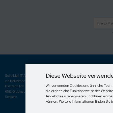
Mehr über...
Diese Webseite verwende
Soft-Mail IT AG
via Bellinzona 6
Kontakt
Wir verwenden Cookies und ähnliche Techn
Postfach 1211
Tipps und Trick
die ordentliche Funktionsweise der Websit
6512 Giubiasco
Angebotes zu analysieren und Ihnen ein be
Schweiz
können. Weitere Informationen finden Sie 