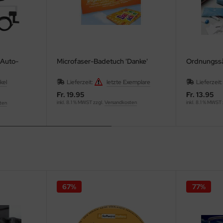
 Auto-
Microfaser-Badetuch 'Danke'
Ordnungssäc
kel
Lieferzeit:
letzte Exemplare
Lieferzeit
Fr. 19.95
Fr. 13.95
inkl. 8.1 % MWST zzgl.
Versandkosten
inkl. 8.1 % MWST
ten
67%
77%