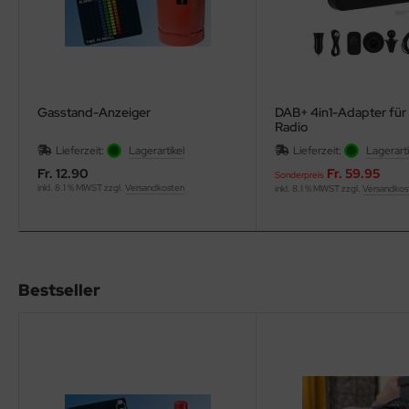
Gasstand-Anzeiger
DAB+ 4in1-Adapter für
Radio
Lieferzeit:
Lagerartikel
Lieferzeit:
Lagerarti
Fr. 12.90
Fr. 59.95
Sonderpreis
inkl. 8.1 % MWST zzgl.
Versandkosten
inkl. 8.1 % MWST zzgl.
Versandkos
Bestseller