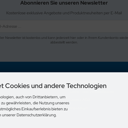
Abonnieren Sie unseren Newsletter
Kostenlose exklusive Angebote und Produktneuheiten per E-Mail
Der Newsletter ist kostenlos und kann jederzeit hier oder in Ihrem Kundenkonto wiede
abbestellt werden.
Informationen
t Cookies und andere Technologien
Liefer- und Versandkosten
ologien, auch von Drittanbietern, um
s
Unsere AGB
e zu gewährleisten, die Nutzung unseres
Impressum
stmögliches Einkaufserlebnis bieten zu
in unserer Datenschutzerklärung.