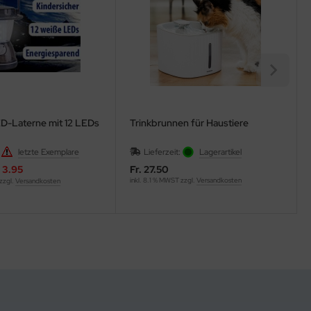
D-Laterne mit 12 LEDs
Trinkbrunnen für Haustiere
:
letzte Exemplare
Lieferzeit:
Lagerartikel
. 3.95
Fr. 27.50
inkl. 8.1 % MWST zzgl.
Versandkosten
 zzgl.
Versandkosten