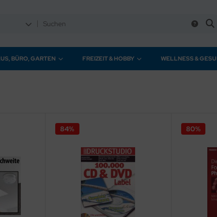
US, BÜRO, GARTEN
FREIZEIT & HOBBY
WELLNESS & GESU
84%
80%