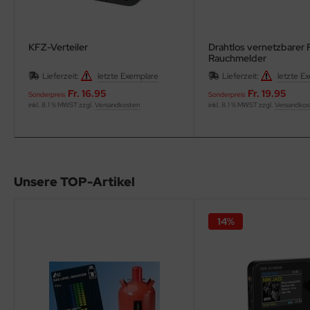
eichermedien
KFZ-Verteiler
Drahtlos vernetzbarer 
Rauchmelder
Lieferzeit:
letzte Exemplare
Lieferzeit:
letzte E
Fr. 16.95
Fr. 19.95
Sonderpreis
Sonderpreis
inkl. 8.1 % MWST zzgl.
Versandkosten
inkl. 8.1 % MWST zzgl.
Versandkos
Unsere TOP-Artikel
14%