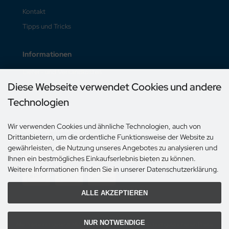
Kontakt
Tipps und Tricks
Informationen
Liefer- und Versandkosten
Diese Webseite verwendet Cookies und andere
Unsere AGB
Technologien
Impressum
Wir verwenden Cookies und ähnliche Technologien, auch von
Zahlungsmethoden
Drittanbietern, um die ordentliche Funktionsweise der Website zu
gewährleisten, die Nutzung unseres Angebotes zu analysieren und
Ihnen ein bestmögliches Einkaufserlebnis bieten zu können.
Weitere Informationen finden Sie in unserer Datenschutzerklärung.
ALLE AKZEPTIEREN
NUR NOTWENDIGE
Alle Preise inkl. gesetzl. MWST zzgl.
Versandkosten
. Die durchgestrichenen Preise