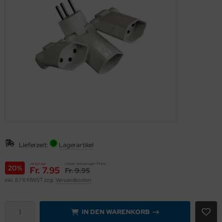
eichermedien
Lieferzeit:
Lagerartikel
Jetzt nur
Unser bisheriger Preis
20%
Fr. 7.95
Fr. 9.95
inkl. 8.1 % MWST zzgl.
Versandkosten
IN DEN WARENKORB