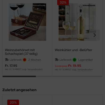
32%
Weinzubehörset mit
Weinkühler und -Belüfter
Schachspiel (37 teilig)
Lieferzeit:
2 Wochen
Lieferzeit:
Lagerartikel
Fr. 17.95
Fr. 19.95
Sonderpreis
inkl. 8.1 % MWST zzgl.
Versandkosten
inkl. 8.1 % MWST zzgl.
Versandkosten
Zuletzt angesehen
20%