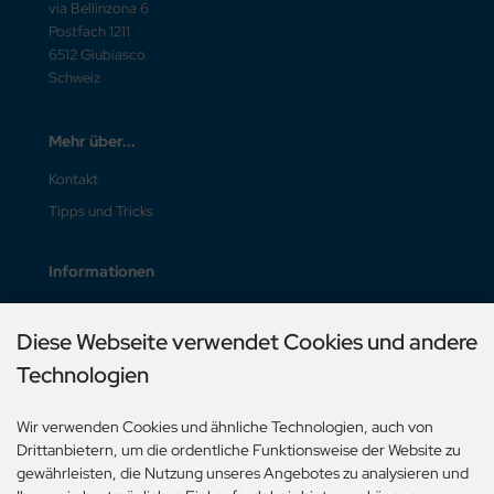
via Bellinzona 6
Postfach 1211
6512 Giubiasco
Schweiz
Mehr über...
Kontakt
Tipps und Tricks
Informationen
Liefer- und Versandkosten
Diese Webseite verwendet Cookies und andere
Unsere AGB
Technologien
Impressum
Wir verwenden Cookies und ähnliche Technologien, auch von
Zahlungsmethoden
Drittanbietern, um die ordentliche Funktionsweise der Website zu
gewährleisten, die Nutzung unseres Angebotes zu analysieren und