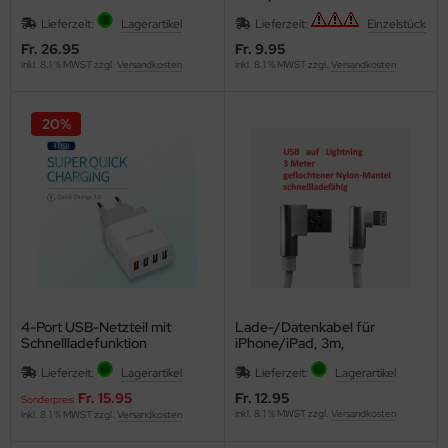
Lieferzeit:
Lagerartikel
Lieferzeit:
Einzelstück
Fr. 26.95
Fr. 9.95
inkl. 8.1 % MWST zzgl.
Versandkosten
inkl. 8.1 % MWST zzgl.
Versandkosten
20%
4-Port USB-Netzteil mit
Lade-/Datenkabel für
Schnellladefunktion
iPhone/iPad, 3m,
schnellladefähig, weiss
Lieferzeit:
Lagerartikel
Lieferzeit:
Lagerartikel
Fr. 15.95
Fr. 12.95
Sonderpreis
inkl. 8.1 % MWST zzgl.
Versandkosten
inkl. 8.1 % MWST zzgl.
Versandkosten