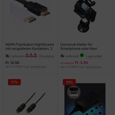
HDMI-Flachkabel HightSpeed
Universal-Halter für
mit vergoldeten Kontakten, 3
Smartphone oder Navi
Meter
Lieferzeit:
Einzelstück
Lieferzeit:
Lagerartikel
Fr. 12.50
Fr. 3.95
Sonderpreis
inkl. 8.1 % MWST zzgl.
Versandkosten
inkl. 8.1 % MWST zzgl.
Versandkosten
37%
35%