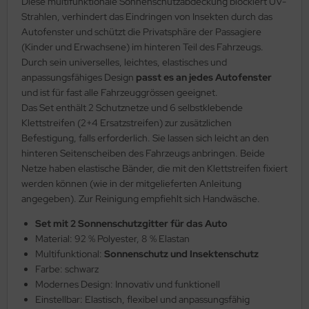
Diese multifunktionale Sonnenschutzabdeckung blockiert UV-
Strahlen, verhindert das Eindringen von Insekten durch das
Autofenster und schützt die Privatsphäre der Passagiere
(Kinder und Erwachsene) im hinteren Teil des Fahrzeugs.
Durch sein universelles, leichtes, elastisches und
anpassungsfähiges Design
passt es an jedes Autofenster
und ist für fast alle Fahrzeuggrössen geeignet.
Das Set enthält 2 Schutznetze und 6 selbstklebende
Klettstreifen (2+4 Ersatzstreifen) zur zusätzlichen
Befestigung, falls erforderlich. Sie lassen sich leicht an den
hinteren Seitenscheiben des Fahrzeugs anbringen. Beide
Netze haben elastische Bänder, die mit den Klettstreifen fixiert
werden können (wie in der mitgelieferten Anleitung
angegeben). Zur Reinigung empfiehlt sich Handwäsche.
Set mit 2 Sonnenschutzgitter für das Auto
Material: 92 % Polyester, 8 % Elastan
Multifunktional:
Sonnenschutz und Insektenschutz
Farbe: schwarz
Modernes Design: Innovativ und funktionell
Einstellbar: Elastisch, flexibel und anpassungsfähig