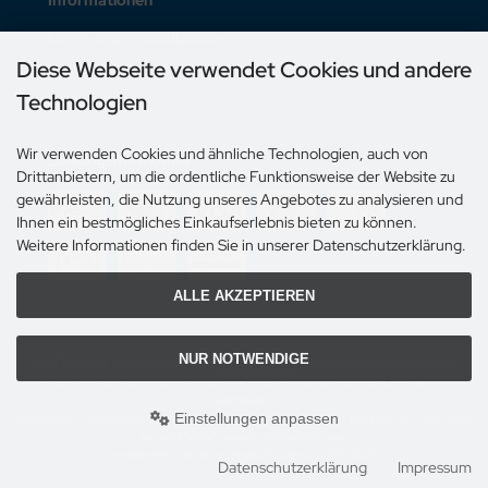
Liefer- und Versandkosten
Diese Webseite verwendet Cookies und andere
Unsere AGB
Technologien
Impressum
Wir verwenden Cookies und ähnliche Technologien, auch von
Zahlungsmethoden
Drittanbietern, um die ordentliche Funktionsweise der Website zu
gewährleisten, die Nutzung unseres Angebotes zu analysieren und
Ihnen ein bestmögliches Einkaufserlebnis bieten zu können.
Weitere Informationen finden Sie in unserer Datenschutzerklärung.
ALLE AKZEPTIEREN
NUR NOTWENDIGE
Alle Preise inkl. gesetzl. MWST zzgl.
Versandkosten
. Die durchgestrichenen Preise
entsprechen dem bisherigen Preis bei softmail.ch - gut und günstig, Lieferung auf
Rechnung..
Einstellungen anpassen
softmail.ch - gut und günstig, Lieferung auf Rechnung. © 2026 | Template © 2009-2026
by modified eCommerce Shopsoftware
mod
ified eCommerce Shopsoftware © 2009-2026
Datenschutzerklärung
Impressum