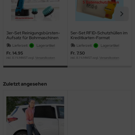
3er-Set Reinigungsbürsten-
5er-Set RFID-Schutzhüllen im
Aufsatz für Bohrmaschinen
Kreditkarten-Format
Lieferzeit:
Lagerartikel
Lieferzeit:
Lagerartikel
Fr. 14.95
Fr. 7.50
inkl. 8.1 % MWST zzgl.
Versandkosten
inkl. 8.1 % MWST zzgl.
Versandkosten
Zuletzt angesehen