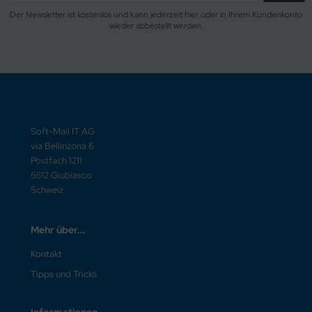
Der Newsletter ist kostenlos und kann jederzeit hier oder in Ihrem Kundenkonto
wieder abbestellt werden.
Soft-Mail IT AG
via Bellinzona 6
Postfach 1211
6512 Giubiasco
Schweiz
Mehr über...
Kontakt
Tipps und Tricks
Informationen