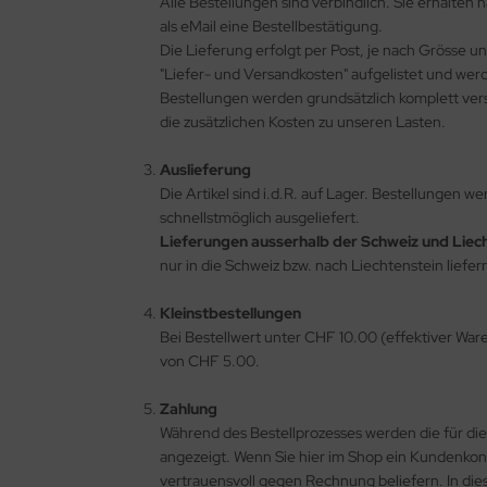
Alle Bestellungen sind verbindlich. Sie erhalte
eichermedien
als eMail eine Bestellbestätigung.
Die Lieferung erfolgt per Post, je nach Grösse un
"Liefer- und Versandkosten" aufgelistet und we
Bestellungen werden grundsätzlich komplett ver
die zusätzlichen Kosten zu unseren Lasten.
Auslieferung
Die Artikel sind i.d.R. auf Lager. Bestellungen 
schnellstmöglich ausgeliefert.
Lieferungen ausserhalb der Schweiz und Liech
nur in die Schweiz bzw. nach Liechtenstein liefer
Kleinstbestellungen
Bei Bestellwert unter CHF 10.00 (effektiver W
von CHF 5.00.
Zahlung
Während des Bestellprozesses werden die für die
angezeigt. Wenn Sie hier im Shop ein Kundenkont
vertrauensvoll gegen Rechnung beliefern. In dies