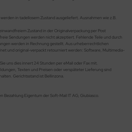
 werden in tadellosem Zustand ausgeliefert. Ausnahmen wie z.B.
 einwandfreiem Zustand in der Originalverpackung per Post
freie Sendungen werden nicht akzeptiert. Fehlende Teile und durch
ngen werden in Rechnung gestellt. Aus urheberrechtlichen
t und original-verpackt retourniert werden: Software, Multimedia-
ie uns dies innert 24 Stunden per eMail oder Fax mit.
dungen, Texten und Preisen oder verspäteter Lieferung sind
lten. Gerichtsstand ist Bellinzona.
igen Bezahlung Eigentum der Soft-Mail IT AG, Giubiasco.