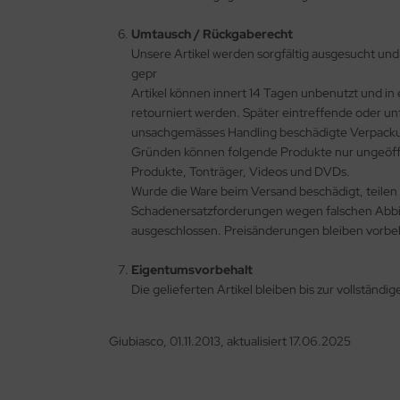
Umtausch / Rückgaberecht
Unsere Artikel werden sorgfältig ausgesucht und
gepr
Artikel können innert 14 Tagen unbenutzt und in
retourniert werden. Später eintreffende oder un
unsachgemässes Handling beschädigte Verpacku
Gründen können folgende Produkte nur ungeöffne
Produkte, Tonträger, Videos und DVDs.
Wurde die Ware beim Versand beschädigt, teilen S
Schadenersatzforderungen wegen falschen Abbil
ausgeschlossen. Preisänderungen bleiben vorbeha
Eigentumsvorbehalt
Die gelieferten Artikel bleiben bis zur vollständ
Giubiasco, 01.11.2013, aktualisiert 17.06.2025