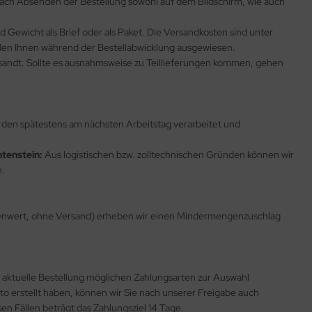
n nach Absenden der Bestellung sowohl auf dem Bildschirm, wie auch
d Gewicht als Brief oder als Paket. Die Versandkosten sind unter
rden Ihnen während der Bestellabwicklung ausgewiesen.
sandt. Sollte es ausnahmsweise zu Teillieferungen kommen, gehen
werden spätestens am nächsten Arbeitstag verarbeitet und
tenstein:
Aus logistischen bzw. zolltechnischen Gründen können wir
n.
arenwert, ohne Versand) erheben wir einen Mindermengenzuschlag
 aktuelle Bestellung möglichen Zahlungsarten zur Auswahl
o erstellt haben, können wir Sie nach unserer Freigabe auch
en Fällen beträgt das Zahlungsziel 14 Tage.