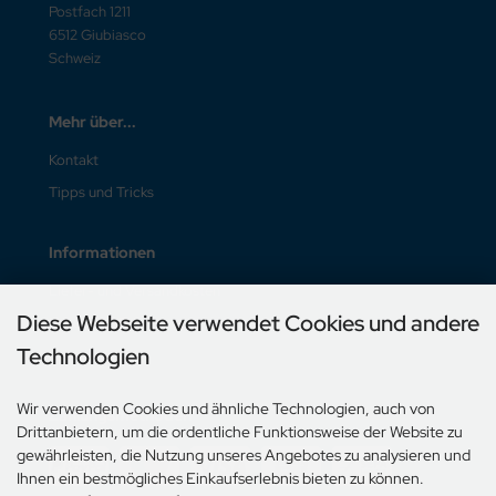
Postfach 1211
6512 Giubiasco
Schweiz
Mehr über...
Kontakt
Tipps und Tricks
Informationen
Liefer- und Versandkosten
Diese Webseite verwendet Cookies und andere
Unsere AGB
Technologien
Impressum
Wir verwenden Cookies und ähnliche Technologien, auch von
Zahlungsmethoden
Drittanbietern, um die ordentliche Funktionsweise der Website zu
gewährleisten, die Nutzung unseres Angebotes zu analysieren und
Ihnen ein bestmögliches Einkaufserlebnis bieten zu können.