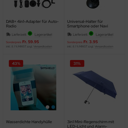
DAB+ 4in1-Adapter für Auto-
Universal-Halter für
Radio
Smartphone oder Navi
Lieferzeit:
Lagerartikel
Lieferzeit:
Lagerartikel
Fr. 59.95
Fr. 3.95
Sonderpreis
Sonderpreis
inkl. 8.1 % MWST zzgl.
Versandkosten
inkl. 8.1 % MWST zzgl.
Versandkosten
43%
31%
Wasserdichte Handyhülle
3in1 Mini-Regenschirm mit
LED-Licht und Alarm-