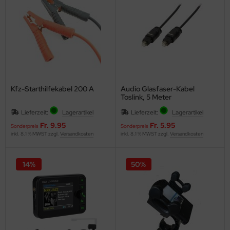
eichermedien
Kfz-Starthilfekabel 200 A
Audio Glasfaser-Kabel
Toslink, 5 Meter
Lieferzeit:
Lagerartikel
Lieferzeit:
Lagerartikel
Fr. 9.95
Fr. 5.95
Sonderpreis
Sonderpreis
inkl. 8.1 % MWST zzgl.
Versandkosten
inkl. 8.1 % MWST zzgl.
Versandkosten
14%
50%