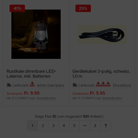
41%
25%
Rustikale dimmbare LED-
Gerätekabel 3-polig, schwarz,
Laterne, inkl. Batterien
1,0 m
Lieferzeit:
letzte Exemplare
Lieferzeit:
Einzelstück
Fr. 9.95
Fr. 5.95
Sonderpreis
Sonderpreis
inkl. 8.1 % MWST zzgl.
Versandkosten
inkl. 8.1 % MWST zzgl.
Versandkosten
Zeige
1
bis
10
(von insgesamt
100
Artikeln)
1
2
3
4
5