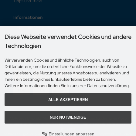
Tipps und Tricks
Informationen
Liefer- und Versandkosten
Diese Webseite verwendet Cookies und andere
Unsere AGB
Technologien
Impressum
Wir verwenden Cookies und ähnliche Technologien, auch von
Zahlungsmethoden
Drittanbietern, um die ordentliche Funktionsweise der Website zu
gewährleisten, die Nutzung unseres Angebotes zu analysieren und
Ihnen ein bestmögliches Einkaufserlebnis bieten zu können.
Weitere Informationen finden Sie in unserer Datenschutzerklärung.
ALLE AKZEPTIEREN
NUR NOTWENDIGE
Alle Preise inkl. gesetzl. MWST zzgl.
Versandkosten
. Die durchgestrichenen Preise
entsprechen dem bisherigen Preis bei softmail.ch - gut und günstig, Lieferung auf
Rechnung..
Einstellungen anpassen
softmail.ch - gut und günstig, Lieferung auf Rechnung. © 2026 | Template © 2009-2026