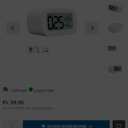
eichermedien
Lieferzeit:
Lagerartikel
Fr. 39.95
inkl. 8.1 % MWST zzgl.
Versandkosten
IN DEN WARENKORB