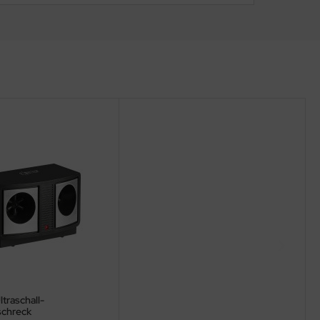
ltraschall-
schreck