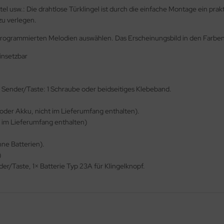
el usw.: Die drahtlose Türklingel ist durch die einfache Montage ein pra
zu verlegen.
rogrammierten Melodien auswählen. Das Erscheinungsbild in den Farben we
einsetzbar
 Sender/Taste: 1 Schraube oder beidseitiges Klebeband.
oder Akku, nicht im Lieferumfang enthalten).
, im Lieferumfang enthalten)
ne Batterien).
)
er/Taste, 1× Batterie Typ 23A für Klingelknopf.