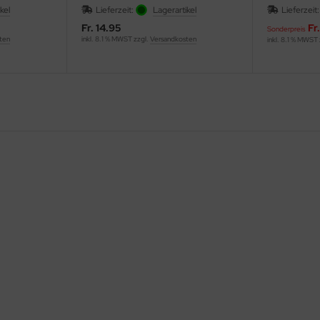
kel
Lieferzeit:
Lagerartikel
Lieferzeit
Fr. 14.95
Fr
Sonderpreis
ten
inkl. 8.1 % MWST zzgl.
Versandkosten
inkl. 8.1 % MWST