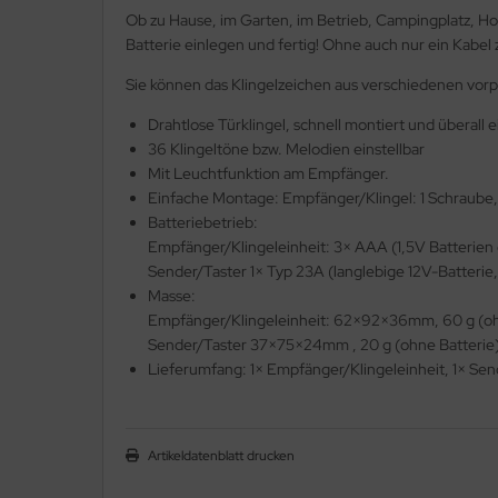
Ob zu Hause, im Garten, im Betrieb, Campingplatz, Hot
Batterie einlegen und fertig! Ohne auch nur ein Kabel 
Sie können das Klingelzeichen aus verschiedenen vorp
Drahtlose Türklingel, schnell montiert und überall 
36 Klingeltöne bzw. Melodien einstellbar
Mit Leuchtfunktion am Empfänger.
Einfache Montage: Empfänger/Klingel: 1 Schraube,
Batteriebetrieb:
Empfänger/Klingeleinheit: 3× AAA (1,5V Batterien 
Sender/Taster 1× Typ 23A (langlebige 12V-Batterie
Masse:
Empfänger/Klingeleinheit: 62×92×36mm, 60 g (oh
Sender/Taster 37×75×24mm , 20 g (ohne Batterie
Lieferumfang: 1× Empfänger/Klingeleinheit, 1× Send
Artikeldatenblatt drucken