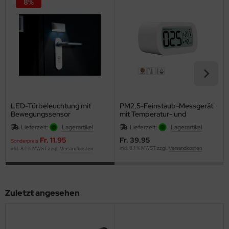
8%
LED-Türbeleuchtung mit
PM2,5-Feinstaub-Messgerät
Bewegungssensor
mit Temperatur- und
Luftfeuchtigkeitsanzeige
Lieferzeit:
Lagerartikel
Lieferzeit:
Lagerartikel
Fr. 11.95
Fr. 39.95
Sonderpreis
inkl. 8.1 % MWST zzgl.
Versandkosten
inkl. 8.1 % MWST zzgl.
Versandkosten
Zuletzt angesehen