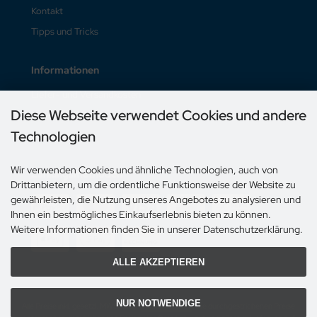
Kontakt
Tipps und Tricks
Informationen
Liefer- und Versandkosten
Diese Webseite verwendet Cookies und andere
Unsere AGB
Technologien
Impressum
Wir verwenden Cookies und ähnliche Technologien, auch von
Zahlungsmethoden
Drittanbietern, um die ordentliche Funktionsweise der Website zu
gewährleisten, die Nutzung unseres Angebotes zu analysieren und
Ihnen ein bestmögliches Einkaufserlebnis bieten zu können.
Weitere Informationen finden Sie in unserer Datenschutzerklärung.
ALLE AKZEPTIEREN
NUR NOTWENDIGE
Alle Preise inkl. gesetzl. MWST zzgl.
Versandkosten
. Die durchgestrichenen Preise