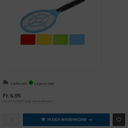
eichermedien
Lieferzeit:
Lagerartikel
Fr. 6.95
inkl. 8.1 % MWST zzgl.
Versandkosten
IN DEN WARENKORB