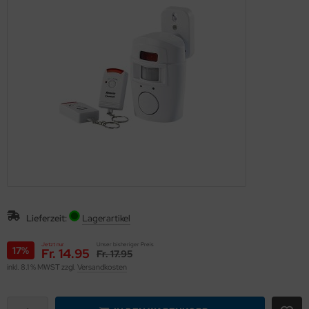
eichermedien
Lieferzeit:
Lagerartikel
Jetzt nur
Unser bisheriger Preis
17%
Fr. 14.95
Fr. 17.95
inkl. 8.1 % MWST zzgl.
Versandkosten