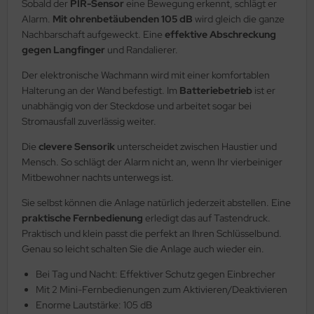
Sobald der
PIR-Sensor
eine Bewegung erkennt, schlägt er
Alarm.
Mit ohrenbetäubenden 105 dB
wird gleich die ganze
Nachbarschaft aufgeweckt. Eine
effektive Abschreckung
gegen Langfinger
und Randalierer.
Der elektronische Wachmann wird mit einer komfortablen
Halterung an der Wand befestigt. Im
Batteriebetrieb
ist er
unabhängig von der Steckdose und arbeitet sogar bei
Stromausfall zuverlässig weiter.
Die
clevere Sensorik
unterscheidet zwischen Haustier und
Mensch. So schlägt der Alarm nicht an, wenn Ihr vierbeiniger
Mitbewohner nachts unterwegs ist.
Sie selbst können die Anlage natürlich jederzeit abstellen. Eine
praktische Fernbedienung
erledigt das auf Tastendruck.
Praktisch und klein passt die perfekt an Ihren Schlüsselbund.
Genau so leicht schalten Sie die Anlage auch wieder ein.
Bei Tag und Nacht: Effektiver Schutz gegen Einbrecher
Mit 2 Mini-Fernbedienungen zum Aktivieren/Deaktivieren
Enorme Lautstärke: 105 dB