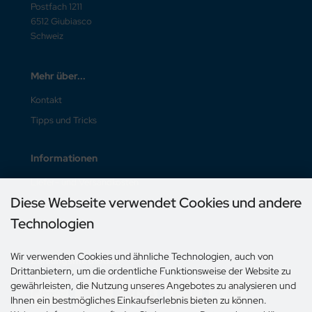
Postfach 1211
6512 Giubiasco
Schweiz
Mehr über...
Kontakt
Tipps und Tricks
Informationen
Liefer- und Versandkosten
Diese Webseite verwendet Cookies und andere
Unsere AGB
Technologien
Impressum
Wir verwenden Cookies und ähnliche Technologien, auch von
Zahlungsmethoden
Drittanbietern, um die ordentliche Funktionsweise der Website zu
gewährleisten, die Nutzung unseres Angebotes zu analysieren und
Ihnen ein bestmögliches Einkaufserlebnis bieten zu können.