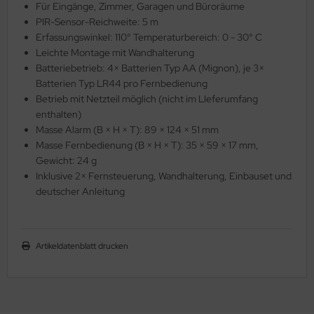
Für Eingänge, Zimmer, Garagen und Büroräume
PIR-Sensor-Reichweite: 5 m
Erfassungswinkel: 110° Temperaturbereich: 0 - 30° C
Leichte Montage mit Wandhalterung
Batteriebetrieb: 4× Batterien Typ AA (Mignon), je 3×
Batterien Typ LR44 pro Fernbedienung
Betrieb mit Netzteil möglich (nicht im LIeferumfang
enthalten)
Masse Alarm (B × H × T): 89 × 124 × 51 mm
Masse Fernbedienung (B × H × T): 35 × 59 × 17 mm,
Gewicht: 24 g
Inklusive 2× Fernsteuerung, Wandhalterung, Einbauset und
deutscher Anleitung
Artikeldatenblatt drucken