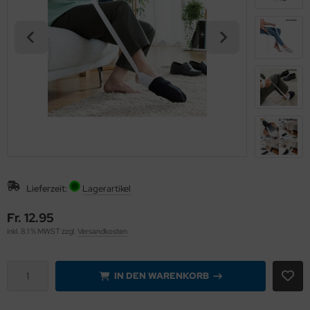
eichermedien
Lieferzeit:
Lagerartikel
Fr. 12.95
inkl. 8.1 % MWST zzgl.
Versandkosten
IN DEN WARENKORB