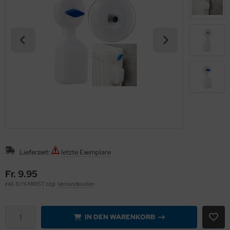
eichermedien
Lieferzeit:
letzte Exemplare
Fr. 9.95
inkl. 8.1 % MWST zzgl.
Versandkosten
IN DEN WARENKORB