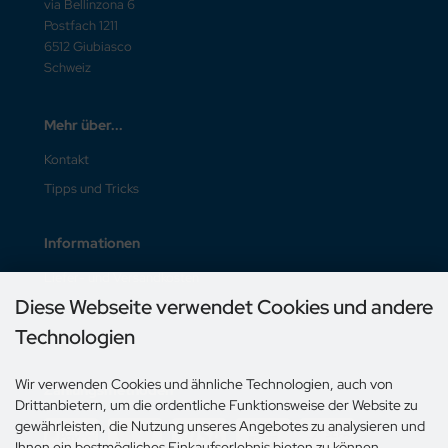
via Bellinzona 6
Postfach 1211
6512 Giubiasco
Schweiz
Mehr über...
Kontakt
Tipps und Tricks
Informationen
Liefer- und Versandkosten
Diese Webseite verwendet Cookies und andere
Unsere AGB
Technologien
Impressum
Wir verwenden Cookies und ähnliche Technologien, auch von
Zahlungsmethoden
Drittanbietern, um die ordentliche Funktionsweise der Website zu
gewährleisten, die Nutzung unseres Angebotes zu analysieren und
Ihnen ein bestmögliches Einkaufserlebnis bieten zu können.