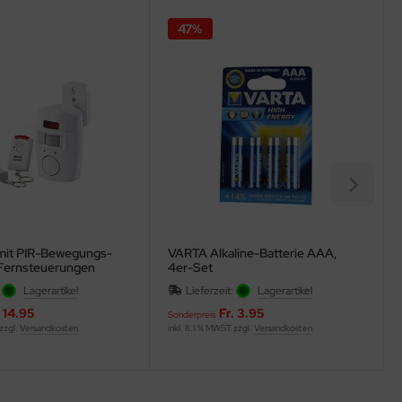
47%
mit PIR-Bewegungs-
VARTA Alkaline-Batterie AAA,
 Fernsteuerungen
4er-Set
:
Lagerartikel
Lieferzeit:
Lagerartikel
. 14.95
Fr. 3.95
Sonderpreis
 zzgl.
Versandkosten
inkl. 8.1 % MWST zzgl.
Versandkosten