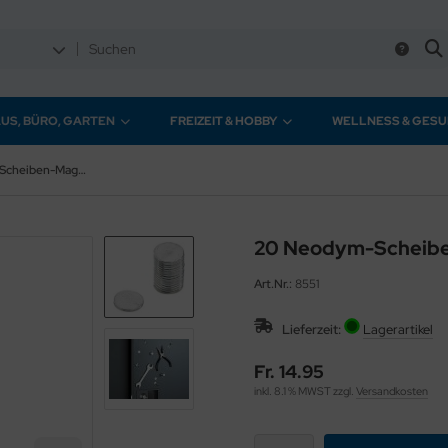
US, BÜRO, GARTEN
FREIZEIT & HOBBY
WELLNESS & GESU
20 Neodym-Scheiben-Magnete
20 Neodym-Scheib
Art.Nr.:
8551
Lieferzeit:
Lagerartikel
Fr. 14.95
inkl. 8.1 % MWST zzgl.
Versandkosten