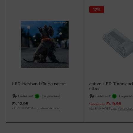
17%
LED-Halsband für Haustiere
autom. LED-Türbeleuc
silber
Lieferzeit:
Lagerartikel
Lieferzeit:
Lagerarti
Fr. 12.95
Fr. 9.95
Sonderpreis
inkl. 8.1 % MWST zzgl.
Versandkosten
inkl. 8.1 % MWST zzgl.
Versandkos