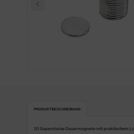
eichermedien
PRODUKTBESCHREIBUNG
20 Superstarke Dauermagnete mit praktischem L