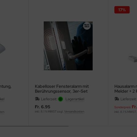
17%
htung,
Kabelloser Fensteralarm mit
Hausalarm 
Berührungssensor, 3er-Set
Melder + 2
kel
Lieferzeit:
Lagerartikel
Lieferzeit
Fr. 6.95
Fr
Sonderpreis
inkl. 8.1 % MWST zzgl.
Versandkosten
ten
inkl. 8.1 % MWST