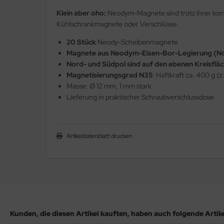
Klein aber oho:
Neodym-Magnete sind trotz ihrer komp
Kühlschrankmagnete oder Verschlüsse.
20 Stück
Neody-Scheibenmagnete
Magnete aus Neodym-Eisen-Bor-Legierung (NdF
Nord- und Südpol sind auf den ebenen Kreisflä
Magnetisierungsgrad N35
: Haftkraft ca. 400 g (z
Masse: Ø 12 mm, 1 mm stark
Lieferung in praktischer Schraubverschlussdose
Artikeldatenblatt drucken
Kunden, die diesen Artikel kauften, haben auch folgende Artikel