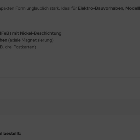
akten Form unglaublich stark. Ideal für
Elektro-Bauvorhaben, Model
eB) mit Nickel-Beschichtung
chen
(axiale Magnetisierung)
.B. drei Postkarten)
 bestellt: