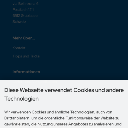
via Bellinzona 6
Postfach 1211
6512 Giubiasco
Schweiz
Mehr über...
Kontakt
Tipps und Tricks
Informationen
Liefer- und Versandkosten
Diese Webseite verwendet Cookies und andere
Unsere AGB
Technologien
Impressum
Wir verwenden Cookies und ähnliche Technologien, auch von
Zahlungsmethoden
Drittanbietern, um die ordentliche Funktionsweise der Website zu
gewährleisten, die Nutzung unseres Angebotes zu analysieren und