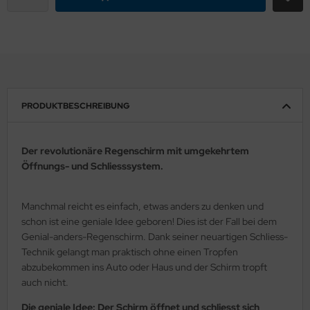
PRODUKTBESCHREIBUNG
Der revolutionäre Regenschirm mit umgekehrtem
Öffnungs- und Schliesssystem.
Manchmal reicht es einfach, etwas anders zu denken und
schon ist eine geniale Idee geboren! Dies ist der Fall bei dem
Genial-anders-Regenschirm. Dank seiner neuartigen Schliess-
Technik gelangt man praktisch ohne einen Tropfen
abzubekommen ins Auto oder Haus und der Schirm tropft
auch nicht.
Die geniale Idee: Der Schirm öffnet und schliesst sich