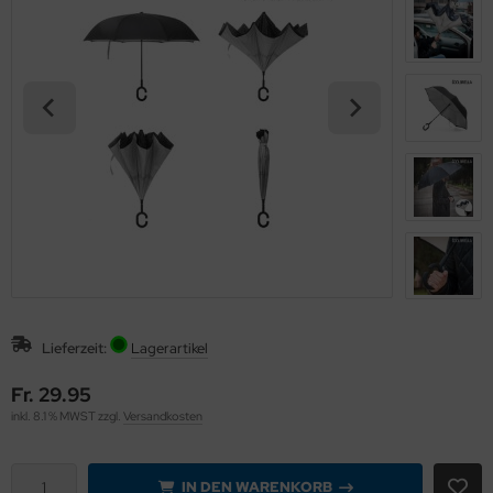
eichermedien
Lieferzeit:
Lagerartikel
Fr. 29.95
inkl. 8.1 % MWST zzgl.
Versandkosten
IN DEN WARENKORB