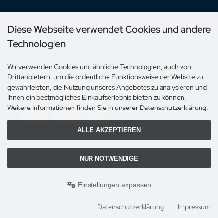
Liefer- und Versandkosten
Diese Webseite verwendet Cookies und andere
Unsere AGB
Technologien
Impressum
Wir verwenden Cookies und ähnliche Technologien, auch von
Zahlungsmethoden
Drittanbietern, um die ordentliche Funktionsweise der Website zu
gewährleisten, die Nutzung unseres Angebotes zu analysieren und
Ihnen ein bestmögliches Einkaufserlebnis bieten zu können.
Weitere Informationen finden Sie in unserer Datenschutzerklärung.
ALLE AKZEPTIEREN
NUR NOTWENDIGE
Alle Preise inkl. gesetzl. MWST zzgl.
Versandkosten
. Die durchgestrichenen Preise
entsprechen dem bisherigen Preis bei softmail.ch - gut und günstig, Lieferung auf
Rechnung..
Einstellungen anpassen
softmail.ch - gut und günstig, Lieferung auf Rechnung. © 2026 | Template © 2009-2026
by modified eCommerce Shopsoftware
mod
ified eCommerce Shopsoftware © 2009-2026
Datenschutzerklärung
Impressum