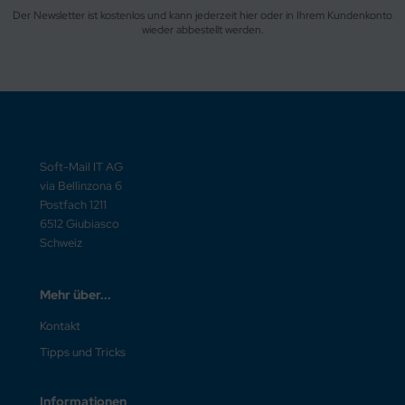
Der Newsletter ist kostenlos und kann jederzeit hier oder in Ihrem Kundenkonto
wieder abbestellt werden.
Soft-Mail IT AG
via Bellinzona 6
Postfach 1211
6512 Giubiasco
Schweiz
Mehr über...
Kontakt
Tipps und Tricks
Informationen