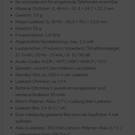
Sie sind jederzeit für eingehende Telefonate erreichbar
Masse je Ohrhörer: (L×B×H) - 32,4 × 24,2 × 22,2 mm
Gewicht: 7,8 g
Masse Ladebox: (L×B×H) - 60,5 × 45,1 × 23,8 mm
Gewicht: 55 g
Frequenzband: 2,4 GHz
Abgestrahlte Sendeleistung: max. 2,5 mW
Lautsprecher / Frequenz / Impedanz / Schalldruckpegel:
2× 3 mW / 20 Hz - 20 kHz / 16 Ω / 98 dB
Audio-Codec A2DP / HFP / HSP / AVRCP / CVC
Spielzeit: rund 4 h (bei mittlerer Lautstärke)
Standby-Zeit: ca. 300 h in der Ladebox
Ladezeit Ohrhörer: ca. 1,5 h
Batterie (Ohrhörer): jeweils ein eingebauter und
wiederaufladbarer 30 mAh
ithium-Polymer-Akku 3,7 V / Ladung über Ladeetui
Ladezeit Box: 2 h (5 V / 1 A)
Eine vollständig geladene Box kann die Kopfhörer 4 mal
aufladen
Akku (Ladebox): 300 mAh Lithium-Polymer-Akku 3,7 V /
Ladevorgang über USB Typ C