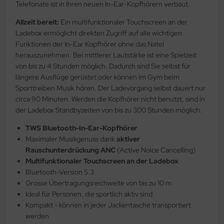
Telefonate ist in Ihren neuen In-Ear-Kopfhörern verbaut.
Allzeit bereit:
Ein multifunktionaler Touchscreen an der
Ladebox ermöglicht direkten Zugriff auf alle wichtigen
Funktionen der In-Ear Kopfhörer ohne das Natel
herauszunehmen. Bei mittlerer Lautstärke ist eine Spielzeit
von bis zu 4 Stunden möglich. Dadurch sind Sie selbst für
längere Ausflüge gerüstet oder können im Gym beim
Sporttreiben Musik hören. Der Ladevorgang selbst dauert nur
circa 90 Minuten. Werden die Kopfhörer nicht benutzt, sind in
der Ladebox Standbyzeiten von bis zu 300 Stunden möglich.
TWS Bluetooth-In-Ear-Kopfhörer
Maximaler Musikgenuss dank
aktiver
Rauschunterdrückung ANC
(Active Noice Cancelling)
Multifunktionaler Touchscreen an der Ladebox
Bluetooth-Version 5.3
Grosse Übertragungsreichweite von bis zu 10 m
Ideal für Personen, die sportlich aktiv sind
Kompakt - können in jeder Jackentasche transportiert
werden