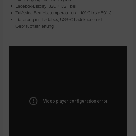
Ladebox-Display: 320 × 172 Pixel
Zulässige Betriebstemperaturen: - 10° C bis + 50° C
Lieferung mit Ladebox, USB-C Ladekabel und
Gebrauchsanleitung