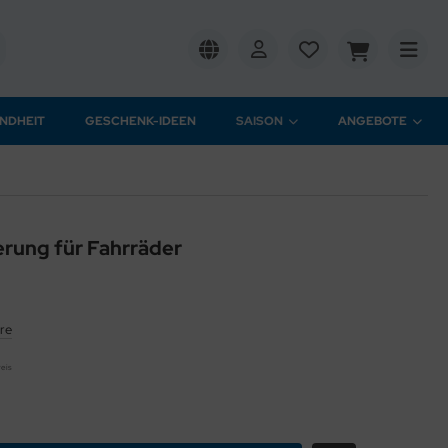
NDHEIT
GESCHENK-IDEEN
SAISON
ANGEBOTE
erung für Fahrräder
re
reis