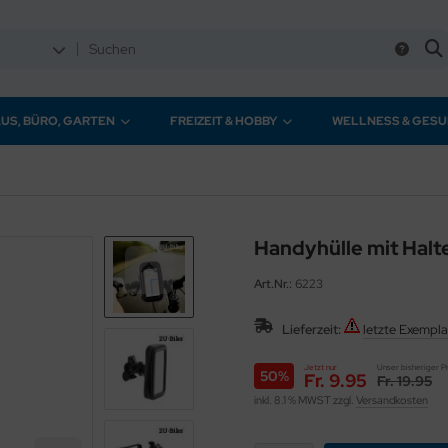
US, BÜRO, GARTEN
FREIZEIT & HOBBY
WELLNESS & GESU
Handyhülle mit Halt
Art.Nr.:
6223
Lieferzeit:
letzte Exempla
Jetzt nur
Unser bisheriger P
50%
Fr. 9.95
Fr. 19.95
inkl. 8.1 % MWST zzgl.
Versandkosten