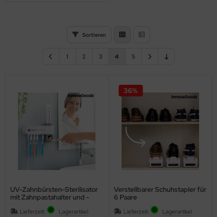
eichermedien
Sortieren
1
2
3
4
5
36%
UV-Zahnbürsten-Sterilisator
Verstellbarer Schuhstapler für
mit Zahnpastahalter und -
6 Paare
spender
Lieferzeit:
Lagerartikel
Lieferzeit:
Lagerartikel