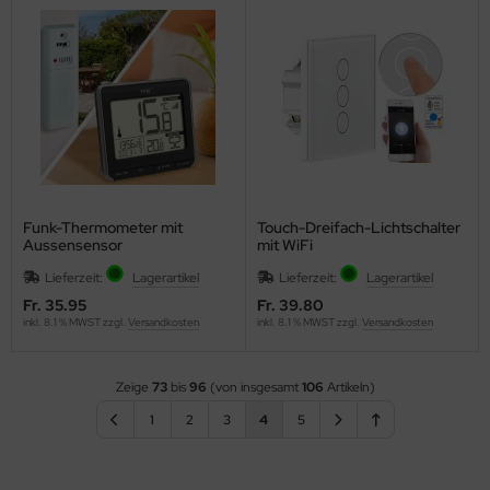
Funk-Thermometer mit
Touch-Dreifach-Lichtschalter
Aussensensor
mit WiFi
Lieferzeit:
Lagerartikel
Lieferzeit:
Lagerartikel
Fr. 35.95
Fr. 39.80
inkl. 8.1 % MWST zzgl.
Versandkosten
inkl. 8.1 % MWST zzgl.
Versandkosten
Zeige
73
bis
96
(von insgesamt
106
Artikeln)
1
2
3
4
5