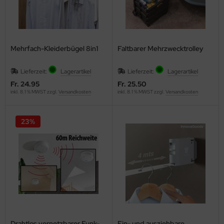
Mehrfach-Kleiderbügel 8in1
Faltbarer Mehrzwecktrolley
Lieferzeit:
Lagerartikel
Lieferzeit:
Lagerartikel
Fr. 24.95
Fr. 25.50
inkl. 8.1 % MWST zzgl.
Versandkosten
inkl. 8.1 % MWST zzgl.
Versandkosten
23%
Drahtlos vernetzbarer Funk-
Ein- und ausziehbare