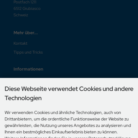
Postfach 1211
6512 Giubiasco
Schweiz
Mehr über...
Kontakt
Tipps und Tricks
Informationen
Liefer- und Versandkosten
Diese Webseite verwendet Cookies und andere
Unsere AGB
Technologien
Impressum
Wir verwenden Cookies und ähnliche Technologien, auch von
Zahlungsmethoden
Drittanbietern, um die ordentliche Funktionsweise der Website zu
gewährleisten, die Nutzung unseres Angebotes zu analysieren und
Ihnen ein bestmögliches Einkaufserlebnis bieten zu können.