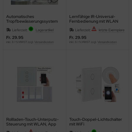
Automatisches
Lernfähige IR-Universal-
Tropfbewässerungssystem
Fernbedienung mit WLAN
für Blumentöpfe
und App-Steuerung
Lieferzeit:
Lagerartikel
Lieferzeit:
letzte Exemplare
Fr. 29.95
Fr. 29.95
inkl. 8.1 % MWST zzgl.
Versandkosten
inkl. 8.1 % MWST zzgl.
Versandkosten
Rollladen-Touch-Unterputz-
Touch-Doppel-Lichtschalter
Steuerung mit WLAN, App
mit WiFi
und Sprachsteuerung