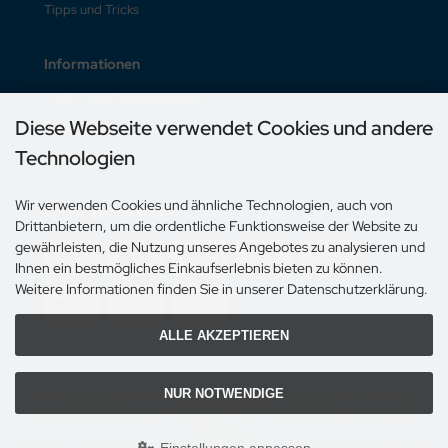
Tipps und Tricks
Informationen
Liefer- und Versandkosten
Diese Webseite verwendet Cookies und andere
Unsere AGB
Technologien
Impressum
Wir verwenden Cookies und ähnliche Technologien, auch von
Zahlungsmethoden
Drittanbietern, um die ordentliche Funktionsweise der Website zu
gewährleisten, die Nutzung unseres Angebotes zu analysieren und
Ihnen ein bestmögliches Einkaufserlebnis bieten zu können.
Weitere Informationen finden Sie in unserer Datenschutzerklärung.
ALLE AKZEPTIEREN
NUR NOTWENDIGE
Alle Preise inkl. gesetzl. MWST zzgl.
Versandkosten
. Die durchgestrichenen Preise
entsprechen dem bisherigen Preis bei softmail.ch - gut und günstig, Lieferung auf
Rechnung..
softmail.ch - gut und günstig, Lieferung auf Rechnung. © 2026 | Template © 2009-2026